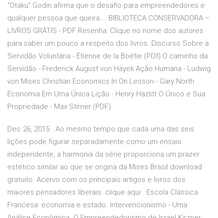
“Otaku” Godin afirma que o desafio para empreendedores e
qualquer pessoa que queira … BIBLIOTECA CONSERVADORA –
LIVROS GRÁTIS - PDF Resenha: Clique no nome dos autores
para saber um pouco a respeito dos livros. Discurso Sobre a
Servidão Voluntária - Étienne de la Boétie (PDf) O caminho da
Servidão - Frederick August von Hayek Ação Humana - Ludwig
von Mises Christian Economics In On Lesson - Gary North
Economia Em Uma Única Lição - Henry Hazlitt O Único e Sua
Propriedade - Max Stirner (PDF)
Dec 26, 2015 · Ao mesmo tempo que cada uma das seis
lições pode figurar separadamente como um ensaio
independente, a harmonia da série proporciona um prazer
estético similar ao que se origina da Mises Brasil download
gratuito. Acervo com os principais artigos e livros dos
maiores pensadores liberais. clique aqui . Escola Clássica
Francesa: economia e estado. Intervencionismo - Uma
Análise Econômica. O Empreendedorismo de Israel Kirzner.