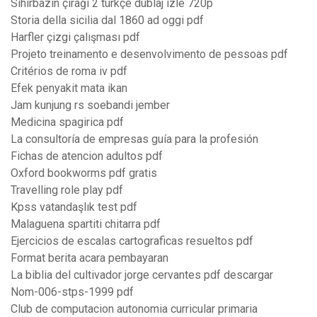
Sihirbazın çırağı 2 türkçe dublaj izle 720p
Storia della sicilia dal 1860 ad oggi pdf
Harfler çizgi çalışması pdf
Projeto treinamento e desenvolvimento de pessoas pdf
Critérios de roma iv pdf
Efek penyakit mata ikan
Jam kunjung rs soebandi jember
Medicina spagirica pdf
La consultoría de empresas guía para la profesión
Fichas de atencion adultos pdf
Oxford bookworms pdf gratis
Travelling role play pdf
Kpss vatandaşlık test pdf
Malaguena spartiti chitarra pdf
Ejercicios de escalas cartograficas resueltos pdf
Format berita acara pembayaran
La biblia del cultivador jorge cervantes pdf descargar
Nom-006-stps-1999 pdf
Club de computacion autonomia curricular primaria