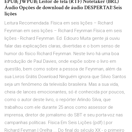
EPUB; JWPUB; Leitor de tela (RTF) Notetaker (BRL)
Áudio Opções de download de áudio DESPERTAI! Seis
lições
Leitura Recomendada: Física em seis lições – Richard
Feynman em seis lições – Richard Feynman Física em seis
lições - Richard Feynman. Ed. Ediouro Muita gente já ouviu
falar das explicações claras, divertidas e o bom senso de
humor do físico Richard Feynman. Neste livro há uma boa
introdução de Paul Davies, onde expõe sobre o livro em
questão, bem como sobre a pessoa de Feynman, além da
sua Livros Grátis Download Ninguém ignora que Silvio Santos
seja um fenômeno da televisão brasileira. Mas a sua vida,
cheia de lances emocionantes, só é conhecida por poucos,
como o autor deste livro, o repórter Arlindo Silva, que
trabalhou com ele durante 25 anos como assessor de
imprensa, diretor de jornalismo do SBT e seu porta-voz nas
campanhas políticas. Física Em Seis Lições (pdf) | por
Richard Feyman | Orelha ... Do final do século XX - o primeiro