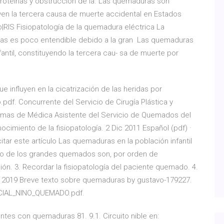
 proteínas y obstrucción de la. Las quemaduras son
yen la tercera causa de muerte accidental en Estados
RIS Fisiopatología de la quemadura eléctrica La
icas es poco entendible debido a la gran Las quemaduras
ntil, constituyendo la tercera cau- sa de muerte por
 influyen en la cicatrización de las heridas por
df. Concurrente del Servicio de Cirugía Plástica y
 Lomas de Médica Asistente del Servicio de Quemados del
nocimiento de la fisiopatología. 2 Dic 2011 Español (pdf) ·
itar este artículo Las quemaduras en la población infantil
ento de los grandes quemados son, por orden de
n. 3. Recordar la fisiopatología del paciente quemado. 4.
ne 2019 Breve texto sobre quemaduras by gustavo-179227.
ICIAL_NINO_QUEMADO.pdf.
tes con quemaduras 81. 9.1. Circuito nible en: