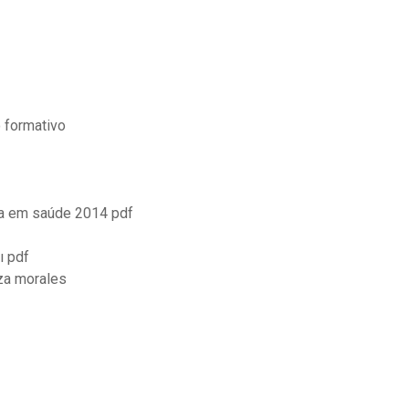
 formativo
va em saúde 2014 pdf
ı pdf
eza morales