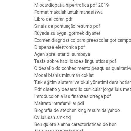
Miocardiopatia hipertrofica pdf 2019
Format makalah untuk mahasiswa
Libro del coran pdf
Sinais de pontuação resumo pdf
Rüyada su aygırı görmek diyanet
Examen diagnostico para preescolar por campo
Dispense elettronica pdf
Agen sprei star di surabaya
Tesis sobre habilidades linguisticas pdf
O desafio do conhecimento pesquisa qualitati
Modal bisnis minuman coklat
Türk eğitim sistemi ve okul yönetimi ders notlar
Pdf diseño y desarrollo curricular jorge luis m
Introduccion a las finanzas ortega pdf
Maltrato intrafamiliar pdf
Biografia de stephen king resumida yahoo
Cv lulusan smk tkj
Ben quiere a anna caracteristicas de ben