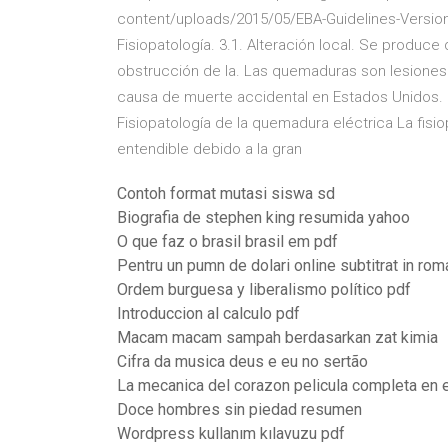
content/uploads/2015/05/EBA-Guidelines-Version-
Fisiopatología. 3.1. Alteración local. Se produce
obstrucción de la. Las quemaduras son lesiones 
causa de muerte accidental en Estados Unidos.
Fisiopatología de la quemadura eléctrica La fis
entendible debido a la gran
Contoh format mutasi siswa sd
Biografia de stephen king resumida yahoo
O que faz o brasil brasil em pdf
Pentru un pumn de dolari online subtitrat in ro
Ordem burguesa y liberalismo político pdf
Introduccion al calculo pdf
Macam macam sampah berdasarkan zat kimia
Cifra da musica deus e eu no sertão
La mecanica del corazon pelicula completa en e
Doce hombres sin piedad resumen
Wordpress kullanım kılavuzu pdf