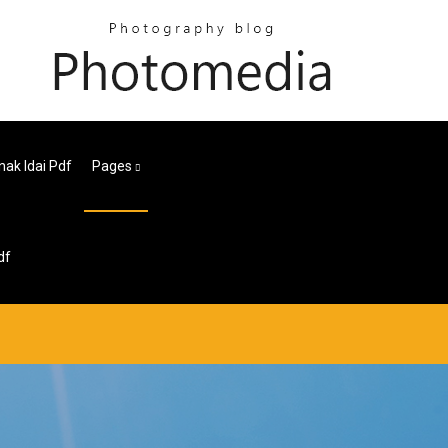
ak Idai Pdf
Pages
df