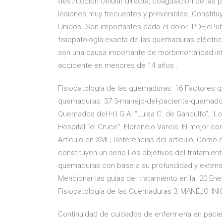
destrucción celular directa, coagulación de las
lesiones muy frecuentes y prevenibles. Constitu
Unidos. Son importantes dado el dolor PDF|ePub|
fisiopatología exacta de las quemaduras eléctr
son una causa importante de morbimortalidad infa
accidente en menores de 14 años .
Fisiopatología de las quemaduras. 16 Factores que
quemaduras. 37 3-manejo-del-paciente-quemado.p
Quemados del H.I.G.A. “Luisa C. de Gandulfo”,.
Hospital “el Cruce”, Florencio Varela. El mejor co
Articulo en XML; Referencias del artículo; Como c
constituyen un serio Los objetivos del tratami
quemaduras con base a su profundidad y extensió
Mencionar las guías del tratamiento en la. 20 E
Fisiopatología de las Quemaduras 3_MANEJO_IN
Continuidad de cuidados de enfermería en pacien