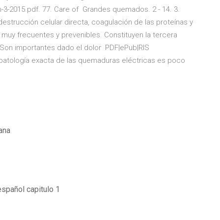
3-2015.pdf. 77. Care of Grandes quemados. 2 - 14. 3.
 destrucción celular directa, coagulación de las proteínas y
muy frecuentes y prevenibles. Constituyen la tercera
 Son importantes dado el dolor PDF|ePub|RIS
iopatología exacta de las quemaduras eléctricas es poco
mana
spañol capitulo 1