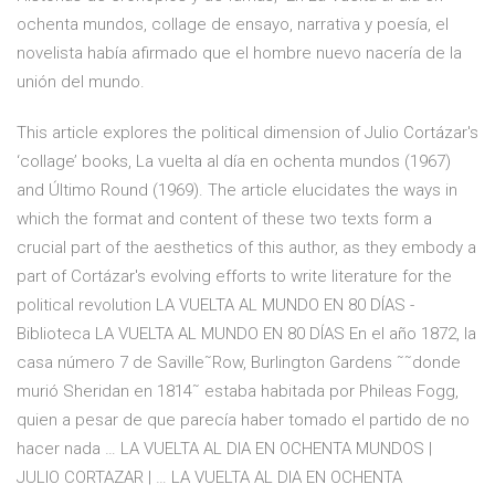
ochenta mundos, collage de ensayo, narrativa y poesía, el
novelista había afirmado que el hombre nuevo nacería de la
unión del mundo.
This article explores the political dimension of Julio Cortázar's
‘collage’ books, La vuelta al día en ochenta mundos (1967)
and Último Round (1969). The article elucidates the ways in
which the format and content of these two texts form a
crucial part of the aesthetics of this author, as they embody a
part of Cortázar's evolving efforts to write literature for the
political revolution LA VUELTA AL MUNDO EN 80 DÍAS -
Biblioteca LA VUELTA AL MUNDO EN 80 DÍAS En el año 1872, la
casa número 7 de Saville˜Row, Burlington Gardens ˜˜donde
murió Sheridan en 1814˜ estaba habitada por Phileas Fogg,
quien a pesar de que parecía haber tomado el partido de no
hacer nada … LA VUELTA AL DIA EN OCHENTA MUNDOS |
JULIO CORTAZAR | … LA VUELTA AL DIA EN OCHENTA