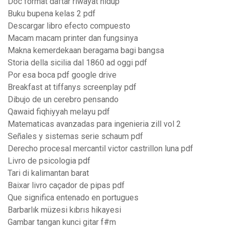
Doc format daftar riwayat hidup
Buku bupena kelas 2 pdf
Descargar libro efecto compuesto
Macam macam printer dan fungsinya
Makna kemerdekaan beragama bagi bangsa
Storia della sicilia dal 1860 ad oggi pdf
Por esa boca pdf google drive
Breakfast at tiffanys screenplay pdf
Dibujo de un cerebro pensando
Qawaid fiqhiyyah melayu pdf
Matematicas avanzadas para ingenieria zill vol 2
Señales y sistemas serie schaum pdf
Derecho procesal mercantil victor castrillon luna pdf
Livro de psicologia pdf
Tari di kalimantan barat
Baixar livro caçador de pipas pdf
Que significa entenado en portugues
Barbarlık müzesi kıbrıs hikayesi
Gambar tangan kunci gitar f#m