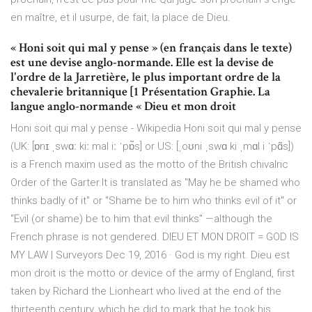
en maître, et il usurpe, de fait, la place de Dieu.
« Honi soit qui mal y pense » (en français dans le texte)
est une devise anglo-normande. Elle est la devise de
l'ordre de la Jarretière, le plus important ordre de la
chevalerie britannique [1 Présentation Graphie. La
langue anglo-normande « Dieu et mon droit
Honi soit qui mal y pense - Wikipedia Honi soit qui mal y pense
(UK: [ɒnɪ ˌswɑː kiː mal iː ˈpɒ̃s] or US: [ˌoʊni ˌswɑ ki ˌmɑl i ˈpɑ̃s])
is a French maxim used as the motto of the British chivalric
Order of the Garter.It is translated as "May he be shamed who
thinks badly of it" or "Shame be to him who thinks evil of it" or
"Evil (or shame) be to him that evil thinks" —although the
French phrase is not gendered. DIEU ET MON DROIT = GOD IS
MY LAW | Surveyors Dec 19, 2016 · God is my right. Dieu est
mon droit is the motto or device of the army of England, first
taken by Richard the Lionheart who lived at the end of the
thirteenth century, which he did to mark that he took his