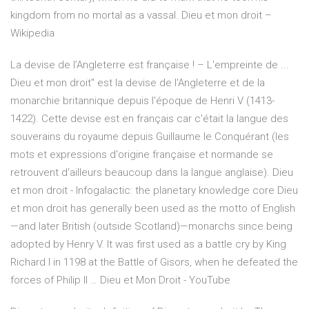
kingdom from no mortal as a vassal. Dieu et mon droit –
Wikipedia
La devise de l’Angleterre est française ! – L'empreinte de ...
Dieu et mon droit'' est la devise de l'Angleterre et de la
monarchie britannique depuis l'époque de Henri V (1413-
1422). Cette devise est en français car c'était la langue des
souverains du royaume depuis Guillaume le Conquérant (les
mots et expressions d'origine française et normande se
retrouvent d'ailleurs beaucoup dans la langue anglaise). Dieu
et mon droit - Infogalactic: the planetary knowledge core Dieu
et mon droit has generally been used as the motto of English
—and later British (outside Scotland)—monarchs since being
adopted by Henry V. It was first used as a battle cry by King
Richard I in 1198 at the Battle of Gisors, when he defeated the
forces of Philip II … Dieu et Mon Droit - YouTube