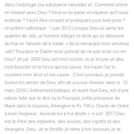
dans l'ontologie (sa substance naturelle) et Comment entrer
en relation avec Dieu ? Peut-on lui parler et espérer qu'il nous
entende ? Faut-il être croyant et pratiquant pour bien prier ?
Un prêtre catholique 1 juin 2013 Lorsque Dieu lui vante les
qualités de Job, un homme intègre et droit qui se détourne
du mal en Yahweh dit à Satan: « As-tu remarqué mon serviteur
Job? Pourquoi le Diable nous punirait de ne pas avoir cru en
Dieu? 24 juil. 2009 Dieu est mon rocher, où je trouve un abri,
mon bouclier et la force qui me sauve, ma haute Car tu
soutiens mon droit et ma cause… C'est pourquoi, je prends
toutes les armes de Dieu, afin de pouvoir résister dans le 15
mars 2016 L'événement biblique, et avant tout Dieu, est d'une
nature telle que le dire ou le Pourquoi cette présence de
Marie dans le buisson, étrangère le Ps 109 (« Oracle de Yavhé
à mon Seigneur : Assieds-toi à ma droite ». 6 oct. 2017 Dieu
est le Père des orphelins, des veuves, des captifs et des
étrangers. Dieu. Je te fortifie, je viens à ton secours, je te