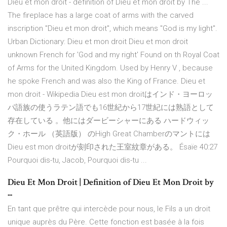
Dieu et mon droit - definition of Dieu et mon droit by The ...
The fireplace has a large coat of arms with the carved
inscription "Dieu et mon droit", which means "God is my light".
Urban Dictionary: Dieu et mon droit Dieu et mon droit
unknown French for 'God and my right' Found on th Royal Coat
of Arms for the United Kingdom. Used by Henry V , because
he spoke French and was also the King of France. Dieu et
mon droit - Wikipedia Dieu est mon droitはインド・ヨーロッ
パ語族の使うラテン語でも16世紀から17世紀には熟語として
存在している 。他にはダービーシャーにある ハードウィッ
ク・ホール （英語版） のHigh Great Chamberのマントには
Dieu est mon droitが刻印された王室紋章がある。 Ésaïe 40:27
Pourquoi dis-tu, Jacob, Pourquoi dis-tu ...
Dieu Et Mon Droit | Definition of Dieu Et Mon Droit by
...
En tant que prêtre qui intercède pour nous, le Fils a un droit
unique auprès du Père. Cette fonction est basée à la fois