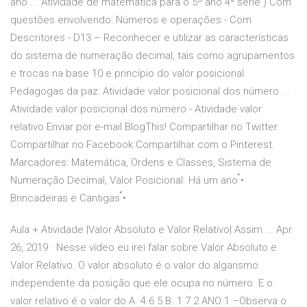
ano ... Atividade de matemática para o 5º ano 4ª série ) Com
questões envolvendo: Números e operações - Com
Descritores - D13 – Reconhecer e utilizar as características
do sistema de numeração decimal, tais como agrupamentos
e trocas na base 10 e princípio do valor posicional.
Pedagogas da paz: Atividade valor posicional dos número ...
Atividade valor posicional dos número - Atividade valor
relativo Enviar por e-mail BlogThis! Compartilhar no Twitter
Compartilhar no Facebook Compartilhar com o Pinterest.
Marcadores: Matemática, Ordens e Classes, Sistema de
Numeração Decimal, Valor Posicional. Há um ano ๋•
Brincadeiras e Cantigas ๋•
Aula + Atividade |Valor Absoluto e Valor Relativo| Assim ... Apr
26, 2019 · Nesse vídeo eu irei falar sobre Valor Absoluto e
Valor Relativo. O valor absoluto é o valor do algarismo
independente da posição que ele ocupa no número. E o
valor relativo é o valor do A. 4 6 5 B. 1 7 2 ANO 1 –Observa o