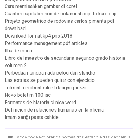
Cara memisahkan gambar di corel
Cuantos capitulos son de ookami shoujo to kuro ouji
Projeto geometrico de rodovias carlos pimenta pdf
download
Download format kp4 pns 2018
Performance management pdf articles
Ilha de mona
Libro del maestro de secundaria segundo grado historia
volumen 2
Perbedaan tangga nada pelog dan slendro
Las estrias se pueden quitar con ejercicio
Tutorial membuat siluet dengan picsart
Novo boletim 100 iac
Formatos de historia clinica word
Definicion de relaciones humanas en la oficina
Imam sarığı pasta cahide
Você pode explorar os nomes dos estado e das capitais, a