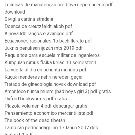
Técnicas de manutenção preditiva nepomuceno pdf
download
Siviglia cartina stradale
Doenca de creutzfeldt jakob pdf
A nova ldb ranços e avanços pdf
Ecuaciones racionales 1o bachillerato pdf
Juknis penulisan ijazah mts 2019 pdf
Requisitos para escuela militar de ingenieros
Kumpulan rumus fisika kelas 10 semester 1
La vuelta al dia en ochenta mundos pdf
Küçük menderes nehri nereden geçer
Tratado de ginecologia novak download pdf
Amor loco nunca muere (bad boys girl 3) pdf gratis
Oxford bookworms pdf gratis
Plazola volumen 4 pdf descargar gratis
Pensamiento economico mercantilista pdf
The book of the dead tibetan
Lampiran permendagri no 17 tahun 2007 doc
Ingles b2 pdf