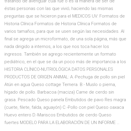
tratando de averiguar cuál fue o es la manera de ser de
éstas personas con las que vivió; haciendo las mismas
preguntas que se hicieron para el MEDICOS UV: Formatos de
Historia Clínica Formatos de Historia Clínica Formatos de
varios tamaños, para que se usen según las necesidades. Al
final se agrega un microformato, de una sola página, más que
nada dirigido a internos, a los que nos toca hacer los
ingresos. También se agrego recientemente un formato
pediátrico, en el que se da un poco más de importancia a los
HISTORIA CLÍNICO-NUTRIOLÓGICA DATOS PERSONALES
PRODUCTOS DE ORIGEN ANIMAL: A.-Pechuga de pollo sin piel
Atún en agua Queso cottage Ternera. B.- Muslo o pierna,
hígado de pollo. Barbacoa (maciza) Carne de cerdo sin
grasa. Pescado Queso panela Embutidos de pavo Res magra
(cuete, filete, falda, aguayón) C.-Pollo con piel Queso oaxaca
Huevo entero D.-Mariscos Embutidos de cerdo Queso
fuertes MODELO PARA LA ELABORACIÓN DE UN INFORME …