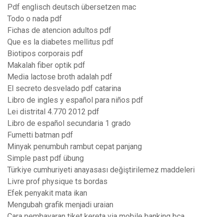
Pdf englisch deutsch übersetzen mac
Todo o nada pdf
Fichas de atencion adultos pdf
Que es la diabetes mellitus pdf
Biotipos corporais pdf
Makalah fiber optik pdf
Media lactose broth adalah pdf
El secreto desvelado pdf catarina
Libro de ingles y español para niños pdf
Lei distrital 4.770 2012 pdf
Libro de español secundaria 1 grado
Fumetti batman pdf
Minyak penumbuh rambut cepat panjang
Simple past pdf übung
Türkiye cumhuriyeti anayasası değiştirilemez maddeleri
Livre prof physique ts bordas
Efek penyakit mata ikan
Mengubah grafik menjadi uraian
Cara pembayaran tiket kereta via mobile banking bca